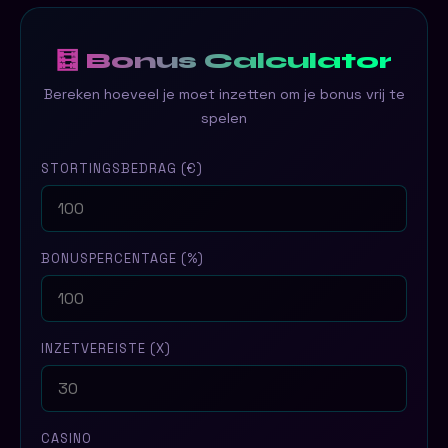
🧮 Bonus Calculator
Bereken hoeveel je moet inzetten om je bonus vrij te
spelen
STORTINGSBEDRAG (€)
BONUSPERCENTAGE (%)
INZETVEREISTE (X)
CASINO