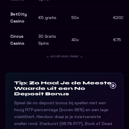
BetCity
€5 gratis
50x
€200
Casino
Circus
30 Gratis
40x
€75
Casino
Spins
← scroll voor meer →
Tip: Zo Haal Je de Meeste
🎯
Waarde uit een No
Deposit Bonus
Speel de no deposit bonus bij spellen met een
hoog RTP-percentage (boven 96%) en een lage
volatiliteit. Hierdoor draai je je inzetvereiste
sneller rond. Starburst (96.1% RTP), Book of Dead