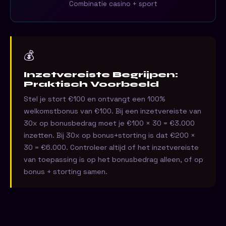
Combinatie casino + sport
💰
Inzetvereiste Begrijpen:
Praktisch Voorbeeld
Stel je stort €100 en ontvangt een 100%
welkomstbonus van €100. Bij een inzetvereiste van
30x op bonusbedrag moet je €100 × 30 = €3.000
inzetten. Bij 30x op bonus+storting is dat €200 ×
30 = €6.000. Controleer altijd of het inzetvereiste
van toepassing is op het bonusbedrag alleen, of op
bonus + storting samen.