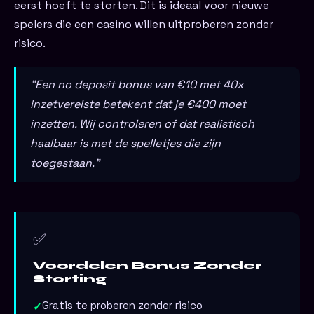
eerst hoeft te storten. Dit is ideaal voor nieuwe
spelers die een casino willen uitproberen zonder
risico.
"Een no deposit bonus van €10 met 40x
inzetvereiste betekent dat je €400 moet
inzetten. Wij controleren of dat realistisch
haalbaar is met de spelletjes die zijn
toegestaan."
✅
Voordelen Bonus Zonder
Storting
Gratis te proberen zonder risico