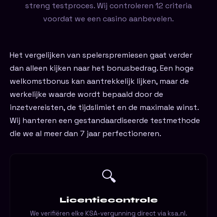
streng testproces. Wij controleren 12 criteria
voordat we een casino aanbevelen.
Het vergelijken van spelerspremiesen gaat verder
dan alleen kijken naar het bonusbedrag. Een hoge
welkomstbonus kan aantrekkelijk lijken, maar de
werkelijke waarde wordt bepaald door de
inzetvereisten, de tijdslimiet en de maximale winst.
Wij hanteren een gestandaardiseerde testmethode
die we al meer dan 7 jaar perfectioneren.
🔍
Licentiecontrole
We verifiëren elke KSA-vergunning direct via ksa.nl.