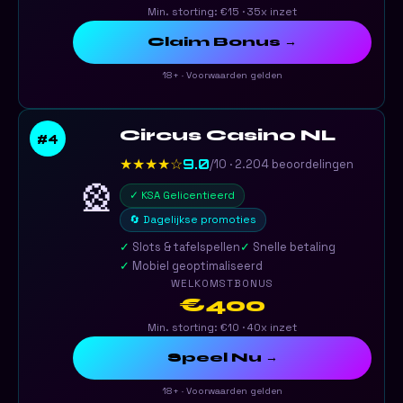
Min. storting: €15 · 35x inzet
Claim Bonus →
18+ · Voorwaarden gelden
Circus Casino NL
#4
★★★★☆
9.0
/10 · 2.204 beoordelingen
🎡
✓ KSA Gelicentieerd
🔄 Dagelijkse promoties
Slots & tafelspellen
Snelle betaling
Mobiel geoptimaliseerd
WELKOMSTBONUS
€400
Min. storting: €10 · 40x inzet
Speel Nu →
18+ · Voorwaarden gelden