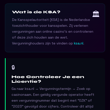
Wat is de KSA?
🏛️
De Kansspelautoriteit (KSA) is de Nederlandse
toezichthouder voor kansspelen. Zij verlenen
vergunningen aan online casino's en controleren
of deze zich houden aan de wet.
Vergunninghouders zijn te vinden op
ksa.nl
.
🔒
Hoe Controleer Je een
Licentie?
Ga naar ksa.nl → Vergunningstermijn → Zoek op
casinonaam. Een geldig vergunde operator heeft
een vergunningnummer dat begint met "0ZK" of
"2023" gevolgd door cijfers. Controleer dit altijd