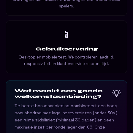
spelers.
📱
Gebruikservaring
Desktop én mobiele test. We controleren laadtijd,
responsiviteit en klantenservice responstijd.
Wat maakt een goede
💡
welkomstaanbieding?
De beste bonusaanbieding combineeert een hoog
bonusbedrag met lage inzetvereisten (onder 30x),
een ruime tijdslimiet (minimaal 30 dagen) en geen
maximale inzet per ronde lager dan €5. Onze