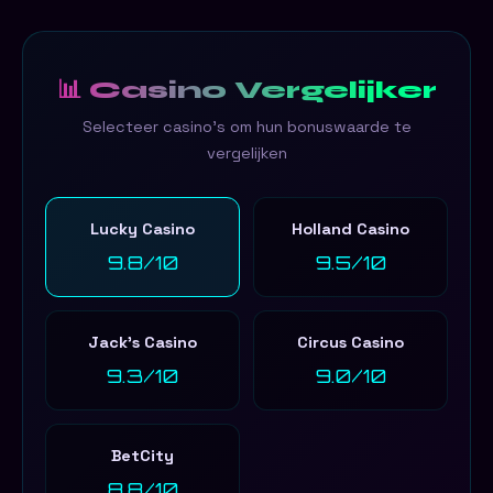
📊 Casino Vergelijker
Selecteer casino's om hun bonuswaarde te
vergelijken
Lucky Casino
Holland Casino
9.8/10
9.5/10
Jack's Casino
Circus Casino
9.3/10
9.0/10
BetCity
8.8/10