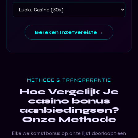
Bereken Inzetvereiste →
METHODE & TRANSPARANTIE
Hoe Vergelijk Je
casino bonus
aanbiedingsen?
Onze Methode
Elke welkomstbonus op onze lijst doorloopt een