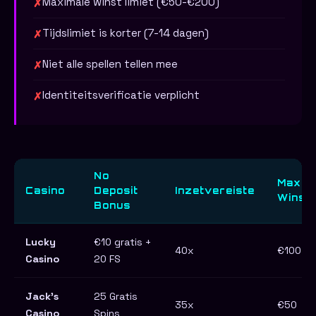
Maximale winst limiet (€50-€200)
Tijdslimiet is korter (7-14 dagen)
Niet alle spellen tellen mee
Identiteitsverificatie verplicht
No
Max
Casino
Deposit
Inzetvereiste
Winst
Bonus
Lucky
€10 gratis +
40x
€100
Casino
20 FS
Jack's
25 Gratis
35x
€50
Casino
Spins